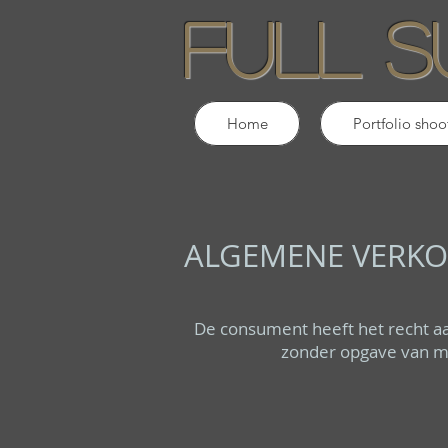
Full s
Home
Portfolio shoo
ALGEMENE VERK
De consument heeft het recht aa
zonder opgave van mo