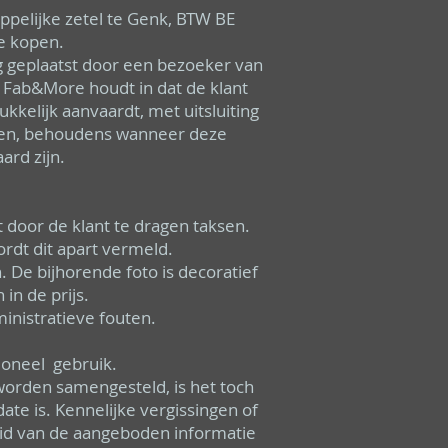
pelijke zetel te Genk, BTW BE
te kopen.
g geplaatst door een bezoeker van
n Fab&More houdt in dat de klant
kelijk aanvaardt, met uitsluiting
ten, behoudens wanneer deze
ard zijn.
t door de klant te dragen taksen.
rdt dit apart vermeld.
. De bijhorende foto is decoratief
in de prijs.
inistratieve fouten.
sioneel gebruik.
worden samengesteld, is het toch
ate is. Kennelijke vergissingen of
id van de aangeboden informatie