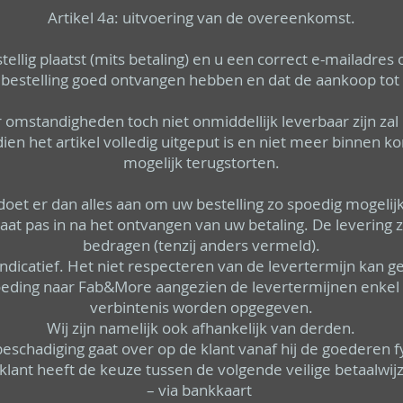
Artikel 4a: uitvoering van de overeenkomst.
llig plaatst (mits betaling) en u een correct e-mailadres
uw bestelling goed ontvangen hebben en dat de aankoop tot
 omstandigheden toch niet onmiddellijk leverbaar zijn zal
en het artikel volledig uitgeput is en niet meer binnen kom
mogelijk terugstorten.
et er dan alles aan om uw bestelling zo spoedig mogelijk
gaat pas in na het ontvangen van uw betaling. De levering 
bedragen (tenzij anders vermeld).
 indicatief. Het niet respecteren van de levertermijn kan g
eding naar Fab&More aangezien de levertermijnen enkel t
verbintenis worden opgegeven.
Wij zijn namelijk ook afhankelijk van derden.
beschadiging gaat over op de klant vanaf hij de goederen f
klant heeft de keuze tussen de volgende veilige betaalwij
– via bankkaart