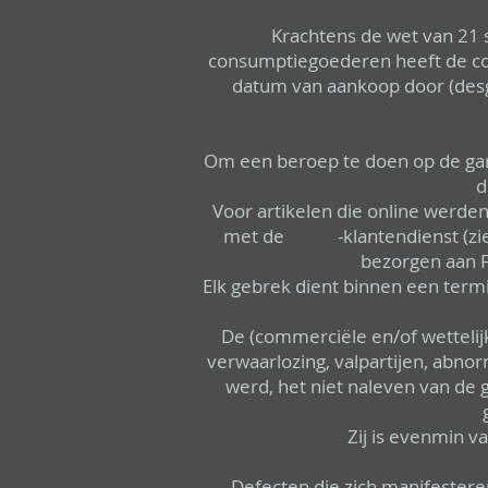
Krachtens de wet van 21
consumptiegoederen heeft de cons
datum van aankoop door (desge
Om een beroep te doen op de gar
d
Voor artikelen die online werden
met de -klantendienst (zie web
bezorgen aan F
Elk gebrek dient binnen een term
De (commerciële en/of wettelijk
verwaarlozing, valpartijen, abnor
werd, het niet naleven van de g
Zij is evenmin v
Defecten die zich manifester