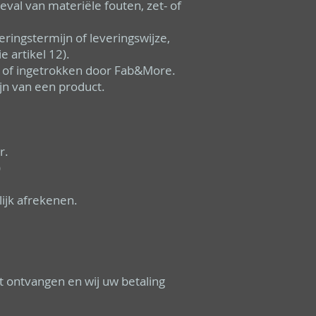
val van materiële fouten, zet- of
ringstermijn of leveringswijze,
e artikel 12).
t of ingetrokken door Fab&More.
jn van een product.
r.
)
ijk afrekenen.
t ontvangen en wij uw betaling