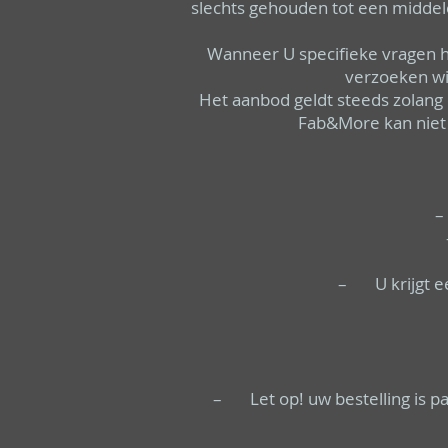
slechts gehouden tot een middele
Wanneer U specifieke vragen he
verzoeken wij
Het aanbod geldt steeds zolang 
Fab&More kan niet 
–
– U krijgt ee
– Let op! uw bestelling is pa