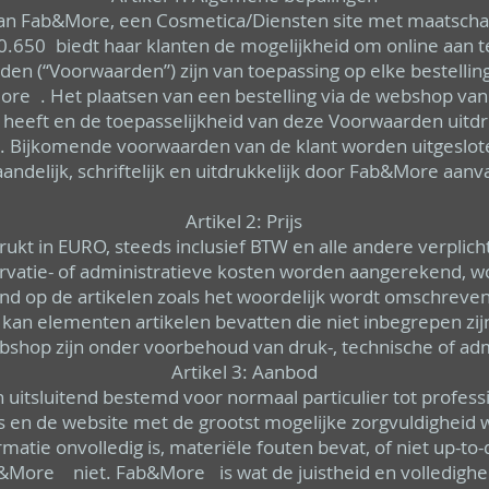
an Fab&More, een Cosmetica/Diensten site met maatschap
.650 biedt haar klanten de mogelijkheid om online aan 
 (“Voorwaarden”) zijn van toepassing op elke bestellin
More . Het plaatsen van een bestelling via de webshop va
eft en de toepasselijkheid van deze Voorwaarden uitdruk
n. Bijkomende voorwaarden van de klant worden uitgeslo
andelijk, schriftelijk en uitdrukkelijk door Fab&More aanva
Artikel 2: Prijs
drukt in EURO, steeds inclusief BTW en alle andere verplich
ervatie- of administratieve kosten worden aangerekend, wo
tend op de artikelen zoals het woordelijk wordt omschreven
kan elementen artikelen bevatten die niet inbegrepen zijn 
webshop zijn onder voorbehoud van druk-, technische of adm
Artikel 3: Aanbod
jn uitsluitend bestemd voor normaal particulier tot profes
us en de website met de grootst mogelijke zorgvuldigheid 
atie onvolledig is, materiële fouten bevat, of niet up-to-d
b&More niet. Fab&More is wat de juistheid en volledighe