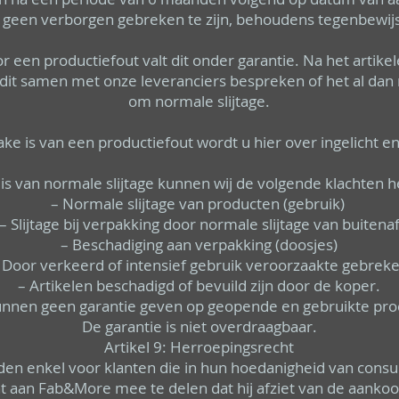
geen verborgen gebreken te zijn, behoudens tegenbewijs
or een productiefout valt dit onder garantie. Na het artike
 dit samen met onze leveranciers bespreken of het al dan 
om normale slijtage.
ke is van een productiefout wordt u hier over ingelicht en
is van normale slijtage kunnen wij de volgende klachten h
– Normale slijtage van producten (gebruik)
– Slijtage bij verpakking door normale slijtage van buitena
– Beschadiging aan verpakking (doosjes)
 Door verkeerd of intensief gebruik veroorzaakte gebrek
– Artikelen beschadigd of bevuild zijn door de koper.
unnen geen garantie geven op geopende en gebruikte pro
De garantie is niet overdraagbaar.
Artikel 9: Herroepingsrecht
elden enkel voor klanten die in hun hoedanigheid van cons
 aan Fab&More mee te delen dat hij afziet van de aankoop 