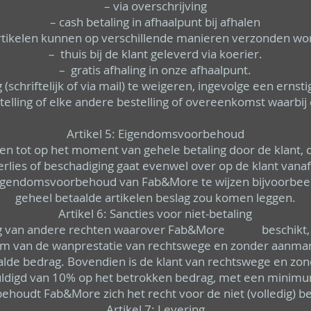
– via overschrijving
– cash betaling in afhaalpunt bij afhalen
rtikelen kunnen op verschillende manieren verzonden wo
– thuis bij de klant geleverd via koerier.
– gratis afhaling in onze afhaalpunt.
hriftelijk of via mail) te weigeren, ingevolge een ernst
telling of elke andere bestelling of overeenkomst waarbij 
Artikel 5: Eigendomsvoorbehoud
jven tot op het moment van gehele betaling door de klant,
lies of beschadiging gaat evenwel over op de klant vanaf 
eigendomsvoorbehoud van Fab&More te wijzen bijvoorbeel
geheel betaalde artikelen beslag zou komen leggen.
Artikel 6: Sancties voor niet-betaling
 van andere rechten waarover Fab&More beschikt, is d
atum van de wanprestatie van rechtswege en zonder aanman
alde bedrag. Bovendien is de klant van rechtswege en zon
uldigd van 10% op het betrokken bedrag, met een minimu
oudt Fab&More zich het recht voor de niet (volledig) be
Artikel 7: Levering