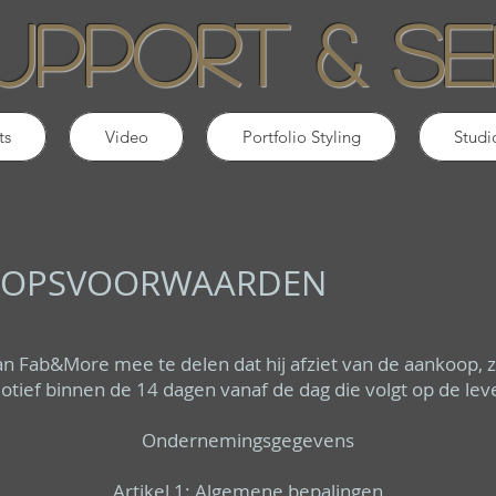
upport & se
ts
Video
Portfolio Styling
Studi
OOPSVOORWAARDEN
n Fab&More mee te delen dat hij afziet van de aankoop, 
tief binnen de 14 dagen vanaf de dag die volgt op de leve
Ondernemingsgegevens
Artikel 1: Algemene bepalingen