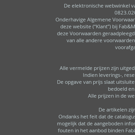
De elektronische webwinkel v
0823.020
Onderhavige Algemene Voorwaarden
deze website (“Klant”) bij Fab&
deze Voorwaarden geraadpleegd he
van alle andere voorwaarde
voorafga
Alle vermelde prijzen zijn uitge
Indien leverings-, res
De opgave van prijs slaat uitslui
bedoeld en 
Alle prijzen in de 
De artikelen zi
Ondanks het feit dat de catalog
mogelijk dat de aangeboden inform
fouten in het aanbod binden Fa