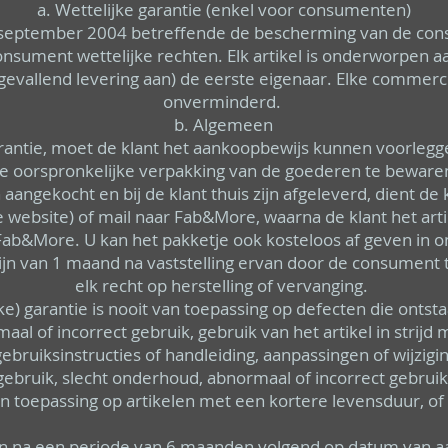
a. Wettelijke garantie (enkel voor consumenten)
 september 2004 betreffende de bescherming van de con
ument wettelijke rechten. Elk artikel is onderworpen aan
vallend levering aan) de eerste eigenaar. Elke commerci
onverminderd.
b. Algemeen
antie, moet de klant het aankoopbewijs kunnen voorleg
e oorspronkelijke verpakking van de goederen te beware
 aangekocht en bij de klant thuis zijn afgeleverd, dient de
site) of mail naar Fab&More, waarna de klant het artike
ab&More. U kan het pakketje ook kosteloos af geven in o
ijn van 1 maand na vaststelling ervan door de consument
elk recht op herstelling of vervanging.
e) garantie is nooit van toepassing op defecten die ontst
maal of incorrect gebruik, gebruik van het artikel in stri
ebruiksinstructies of handleiding, aanpassingen of wijzigi
gebruik, slecht onderhoud, abnormaal of incorrect gebruik
an toepassing op artikelen met een kortere levensduur, of s
en na een periode van 6 maanden volgend op datum van aa